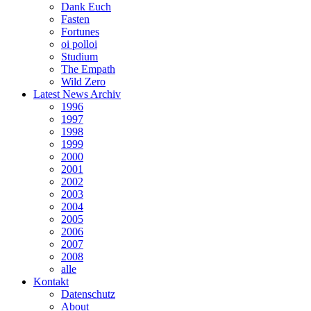
Dank Euch
Fasten
Fortunes
oi polloi
Studium
The Empath
Wild Zero
Latest News Archiv
1996
1997
1998
1999
2000
2001
2002
2003
2004
2005
2006
2007
2008
alle
Kontakt
Datenschutz
About