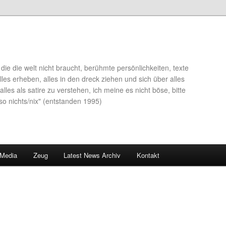
die die welt nicht braucht, berühmte persönlichkeiten, texte
lles erheben, alles in den dreck ziehen und sich über alles
alles als satire zu verstehen, ich meine es nicht böse, bitte
so nichts/nix" (entstanden 1995)
 Media
Zeug
Latest News Archiv
Kontakt