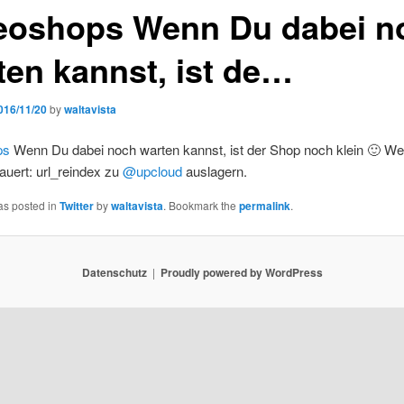
oshops Wenn Du dabei n
ten kannst, ist de…
016/11/20
by
waltavista
ps
Wenn Du dabei noch warten kannst, ist der Shop noch klein 🙂 W
auert: url_reindex zu
@upcloud
auslagern.
as posted in
Twitter
by
waltavista
. Bookmark the
permalink
.
Datenschutz
Proudly powered by WordPress