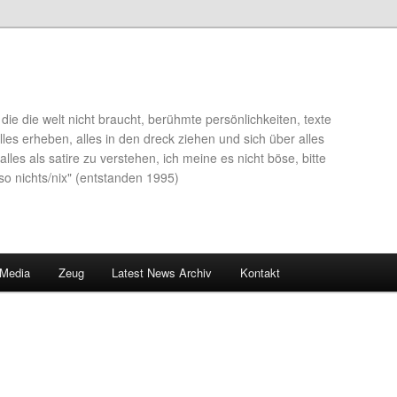
die die welt nicht braucht, berühmte persönlichkeiten, texte
lles erheben, alles in den dreck ziehen und sich über alles
alles als satire zu verstehen, ich meine es nicht böse, bitte
so nichts/nix" (entstanden 1995)
 Media
Zeug
Latest News Archiv
Kontakt