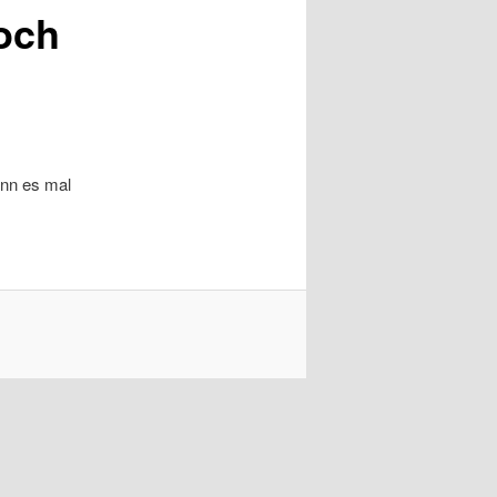
och
enn es mal