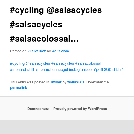
#cycling @salsacycles
#salsacycles
#salsacolossal…
Posted on
2016/10/22
by
waltavista
#cycling
@salsacycles
#salsacycles
#salsacolossal
#monarchshill
#monarchenhuegel
instagram.com/p/BL3G0EllDhI/
This entry was posted in
Twitter
by
waltavista
. Bookmark the
permalink
.
Datenschutz
Proudly powered by WordPress