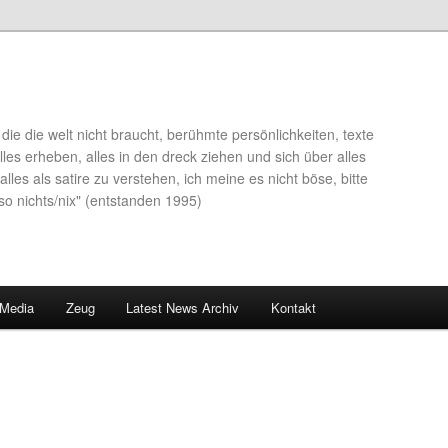
die die welt nicht braucht, berühmte persönlichkeiten, texte
lles erheben, alles in den dreck ziehen und sich über alles
alles als satire zu verstehen, ich meine es nicht böse, bitte
so nichts/nix" (entstanden 1995)
 Media
Zeug
Latest News Archiv
Kontakt