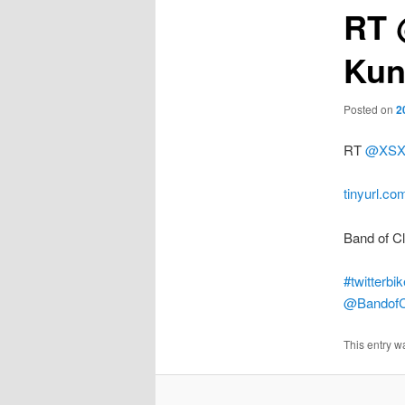
RT 
Kun
Posted on
2
RT
@XSX
tinyurl.co
Band of C
#twitterbik
@BandofC
This entry w