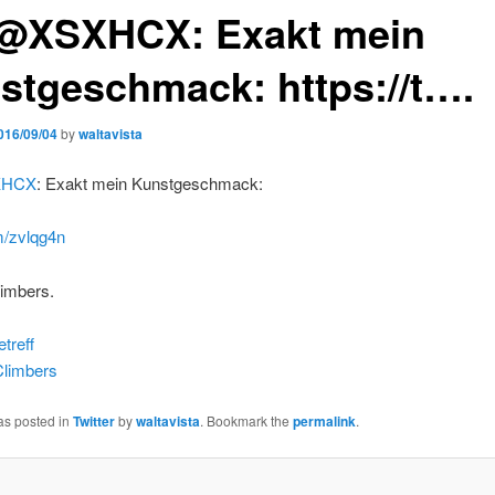
@XSXHCX: Exakt mein
stgeschmack: https://t….
016/09/04
by
waltavista
HCX
: Exakt mein Kunstgeschmack:
m/zvlqg4n
limbers.
etreff
limbers
as posted in
Twitter
by
waltavista
. Bookmark the
permalink
.