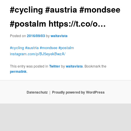
#cycling #austria #mondsee
#postalm https://t.co/o…
Posted on
2016/09/03
by
waltavista
#cycling
#austria
#mondsee
#postalm
instagram.com/p/BJ5eyekBwzA/
This entry was posted in
Twitter
by
waltavista
. Bookmark the
permalink
.
Datenschutz
Proudly powered by WordPress