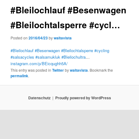
#Bleilochlauf #Besenwagen
#Bleilochtalsperre #cycl…
Posted on
2016/04/23
by
waltavista
#Bleilochlauf
#Besenwagen
#Bleilochtalsperre
#cycling
#salsacycles
#salsamukluk
#Bleilochultra
…
instagram.com/p/BEicqughh5A/
This entry was posted in
Twitter
by
waltavista
. Bookmark the
permalink
.
Datenschutz
Proudly powered by WordPress