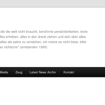
die die welt nicht braucht, berühmte persönlichkeiten, texte
lles erheben, alles in den dreck ziehen und sich über alles
alles als satire zu verstehen, ich meine es nicht böse, bitte
so nichts/nix" (entstanden 1995)
 Media
Zeug
Latest News Archiv
Kontakt