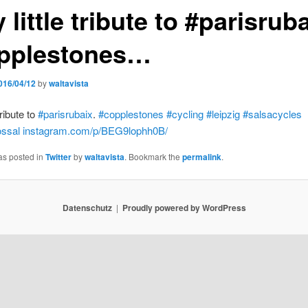
 little tribute to #parisruba
pplestones…
016/04/12
by
waltavista
tribute to
#parisrubaix
.
#copplestones
#cycling
#leipzig
#salsacycles
ossal
instagram.com/p/BEG9lophh0B/
as posted in
Twitter
by
waltavista
. Bookmark the
permalink
.
Datenschutz
Proudly powered by WordPress