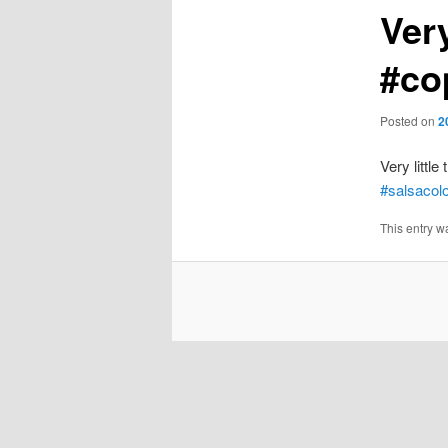
Very
#co
Posted on
2
Very little 
#salsacol
This entry w