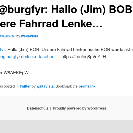
@burgfyr: Hallo (Jim) BOB
ere Fahrrad Lenke…
016/02/16
by
waltavista
fyr
: Hallo (Jim) BOB. Unsere Fahrrad Lenkertasche BOB wurde aktual
ing
burgfyr.de/lenkertaschen-…
https://t.co/dq8pVeYflH
as posted in
Twitter
by
waltavista
. Bookmark the
permalink
.
Datenschutz
Proudly powered by WordPress