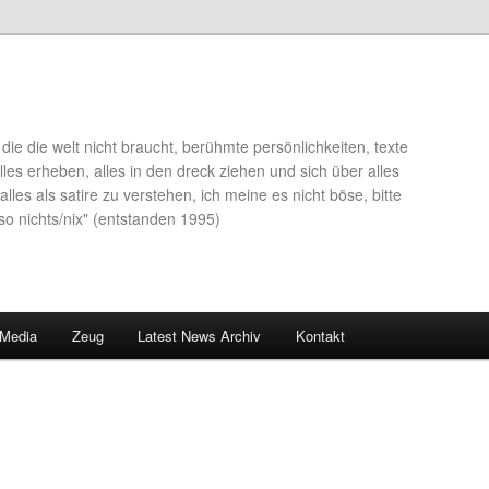
die die welt nicht braucht, berühmte persönlichkeiten, texte
lles erheben, alles in den dreck ziehen und sich über alles
alles als satire zu verstehen, ich meine es nicht böse, bitte
so nichts/nix" (entstanden 1995)
 Media
Zeug
Latest News Archiv
Kontakt