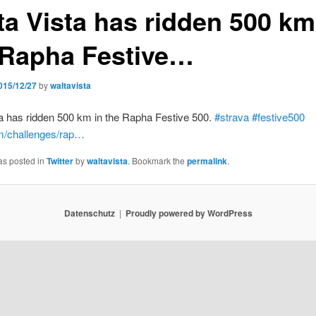
ta Vista has ridden 500 km
 Rapha Festive…
015/12/27
by
waltavista
a has ridden 500 km in the Rapha Festive 500.
#strava
#festive500
m/challenges/rap…
as posted in
Twitter
by
waltavista
. Bookmark the
permalink
.
Datenschutz
Proudly powered by WordPress