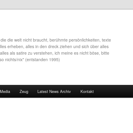
die die welt nicht braucht, berühmte persönlichkeiten, texte
lles erheben, alles in den dreck ziehen und sich über alles
alles als satire zu verstehen, ich meine es nicht böse, bitte
so nichts/nix" (entstanden 1995)
 Media
Zeug
Latest News Archiv
Kontakt