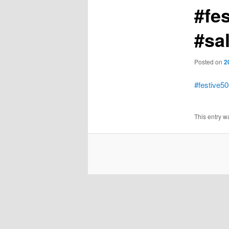
#fe
#sa
Posted on
2
#festive5
This entry w