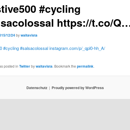
stive500 #cycling
lsacolossal https://t.co/Q
015/12/24
by
waltavista
00
#cycling
#salsacolossal
instagram.com/p/_qpl0-hh_A/
as posted in
Twitter
by
waltavista
. Bookmark the
permalink
.
Datenschutz
Proudly powered by WordPress