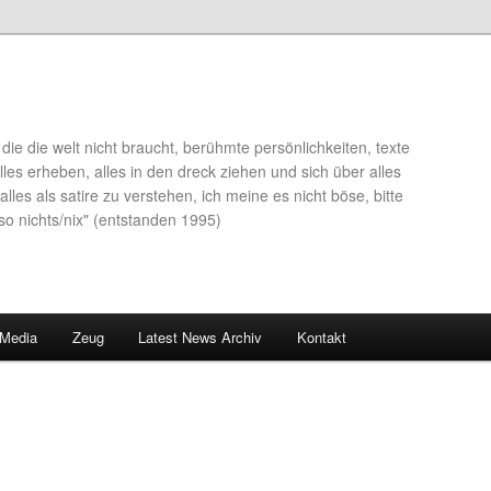
die die welt nicht braucht, berühmte persönlichkeiten, texte
lles erheben, alles in den dreck ziehen und sich über alles
alles als satire zu verstehen, ich meine es nicht böse, bitte
so nichts/nix" (entstanden 1995)
 Media
Zeug
Latest News Archiv
Kontakt