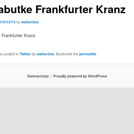
butke Frankfurter Kranz
015/12/13
by
waltavista
e
Frankfurter Kranz
as posted in
Twitter
by
waltavista
. Bookmark the
permalink
.
Datenschutz
Proudly powered by WordPress