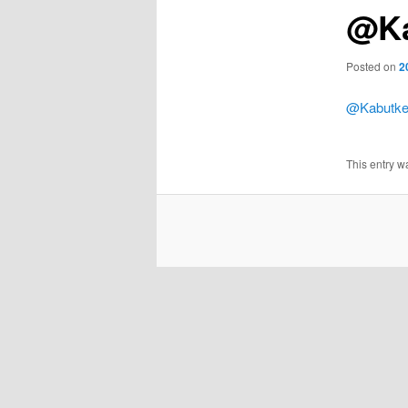
@Ka
Posted on
2
@Kabutk
This entry w