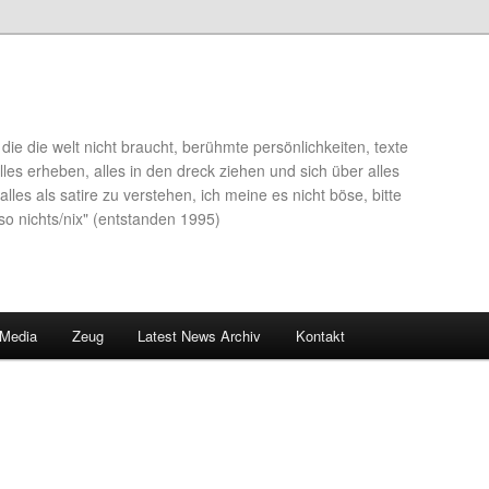
die die welt nicht braucht, berühmte persönlichkeiten, texte
lles erheben, alles in den dreck ziehen und sich über alles
alles als satire zu verstehen, ich meine es nicht böse, bitte
so nichts/nix" (entstanden 1995)
 Media
Zeug
Latest News Archiv
Kontakt