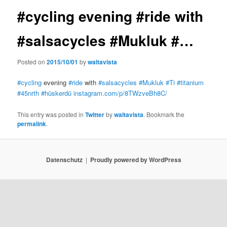
#cycling evening #ride with
#salsacycles #Mukluk #…
Posted on
2015/10/01
by
waltavista
#cycling
evening
#ride
with
#salsacycles
#Mukluk
#Ti
#titanium
#45nrth
#hüskerdü
instagram.com/p/8TWzveBh8C/
This entry was posted in
Twitter
by
waltavista
. Bookmark the
permalink
.
Datenschutz
Proudly powered by WordPress