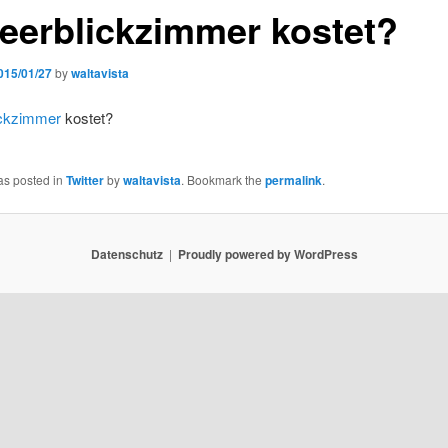
erblickzimmer kostet?
015/01/27
by
waltavista
ckzimmer
kostet?
as posted in
Twitter
by
waltavista
. Bookmark the
permalink
.
Datenschutz
Proudly powered by WordPress