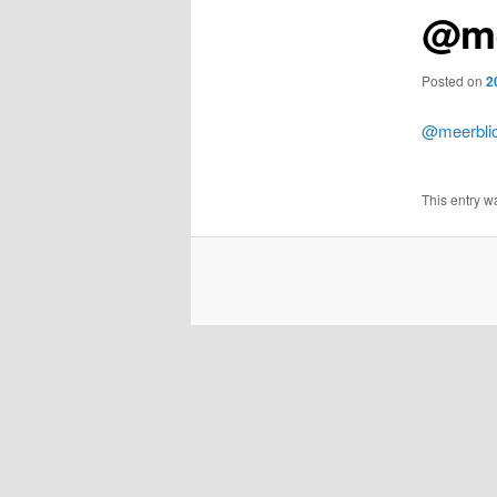
@me
Posted on
2
@meerbli
This entry w