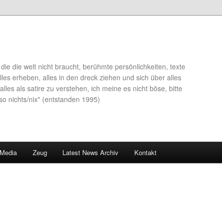
die die welt nicht braucht, berühmte persönlichkeiten, texte
lles erheben, alles in den dreck ziehen und sich über alles
alles als satire zu verstehen, ich meine es nicht böse, bitte
so nichts/nix" (entstanden 1995)
 Media
Zeug
Latest News Archiv
Kontakt