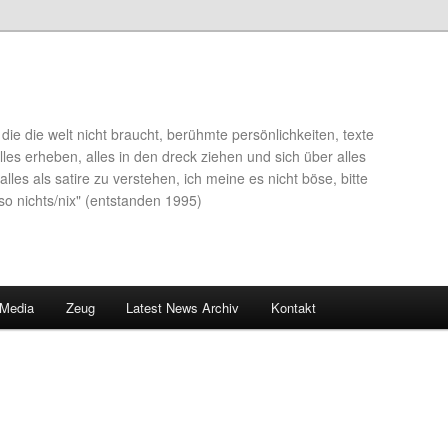
die die welt nicht braucht, berühmte persönlichkeiten, texte
lles erheben, alles in den dreck ziehen und sich über alles
alles als satire zu verstehen, ich meine es nicht böse, bitte
so nichts/nix" (entstanden 1995)
 Media
Zeug
Latest News Archiv
Kontakt