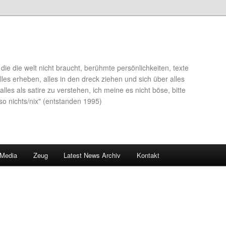
die die welt nicht braucht, berühmte persönlichkeiten, texte
lles erheben, alles in den dreck ziehen und sich über alles
alles als satire zu verstehen, ich meine es nicht böse, bitte
so nichts/nix" (entstanden 1995)
 Media
Zeug
Latest News Archiv
Kontakt