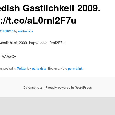
dish Gastlichkeit 2009.
://t.co/aL0rnI2F7u
014/10/15
by
waltavista
stlichkeit 2009. http://t.co/aL0rnI2F7u
as posted in
Twitter
by
waltavista
. Bookmark the
permalink
.
Datenschutz
Proudly powered by WordPress