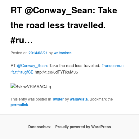
RT @Conway_Sean: Take
the road less travelled.
#ru…
Posted on
2014/08/21
by
waltavista
RT
@Conway_Sean
: Take the road less travelled.
#runseanrun
ift.tt/1tugfCE
http://t.co/6dFYRk6M35
This entry was posted in
Twitter
by
waltavista
. Bookmark the
permalink
.
Datenschutz
Proudly powered by WordPress