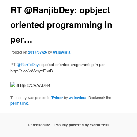
RT @RanjibDey: opbject
oriented programming in
per…
Posted on
2014/07/26
by
waltavista
RT
@RanjibDey
: opbject oriented programming in perl
http://t.co/kW24yxE6aB
This entry was posted in
Twitter
by
waltavista
. Bookmark the
permalink
.
Datenschutz
Proudly powered by WordPress