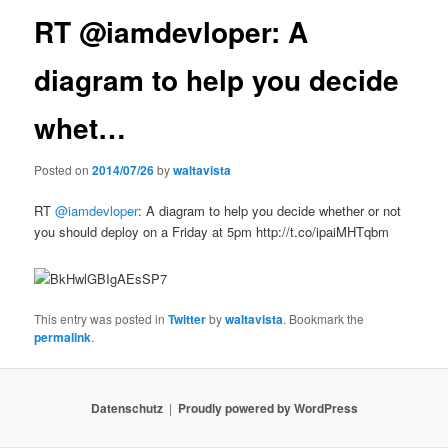
RT @iamdevloper: A
diagram to help you decide
whet…
Posted on
2014/07/26
by
waltavista
RT
@iamdevloper
: A diagram to help you decide whether or not
you should deploy on a Friday at 5pm http://t.co/ipaiMHTqbm
This entry was posted in
Twitter
by
waltavista
. Bookmark the
permalink
.
Datenschutz
Proudly powered by WordPress