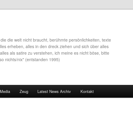
die die welt nicht braucht, berühmte persönlichkeiten, texte
lles erheben, alles in den dreck ziehen und sich über alles
alles als satire zu verstehen, ich meine es nicht böse, bitte
so nichts/nix" (entstanden 1995)
 Media
Zeug
Latest News Archiv
Kontakt