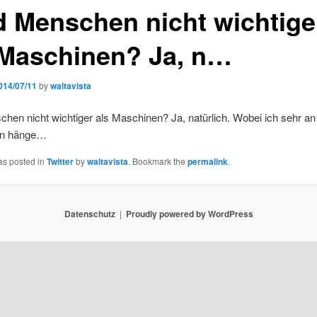
d Menschen nicht wichtige
 Maschinen? Ja, n…
014/07/11
by
waltavista
hen nicht wichtiger als Maschinen? Ja, natürlich. Wobei ich sehr 
en hänge…
as posted in
Twitter
by
waltavista
. Bookmark the
permalink
.
Datenschutz
Proudly powered by WordPress