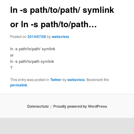
ln -s path/to/path/ symlink
or ln -s path/to/path…
Posted on
2014/07/08
by
waltavista
ln -s path/to/path/ symlink
or
ln -s path/to/path symlink
?
This entry was posted in
Twitter
by
waltavista
. Bookmark the
permalink
.
Datenschutz
Proudly powered by WordPress