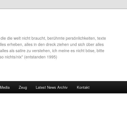
die die welt nicht braucht, berühmte persönlichkeiten, texte
lles erheben, alles in den dreck ziehen und sich über alles
alles als satire zu verstehen, ich meine es nicht böse, bitte
so nichts/nix" (entstanden 1995)
 Media
Zeug
Latest News Archiv
Kontakt