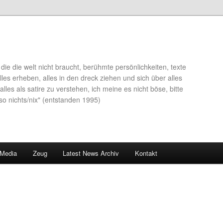
die die welt nicht braucht, berühmte persönlichkeiten, texte
lles erheben, alles in den dreck ziehen und sich über alles
alles als satire zu verstehen, ich meine es nicht böse, bitte
so nichts/nix" (entstanden 1995)
 Media
Zeug
Latest News Archiv
Kontakt