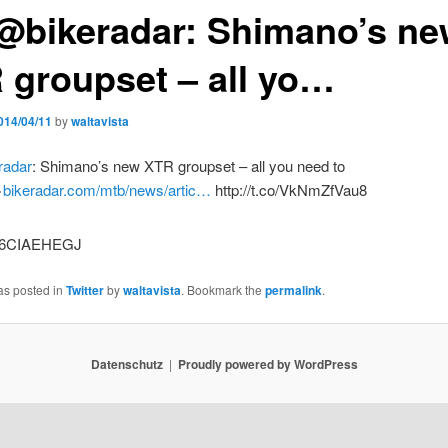
@bikeradar: Shimano’s ne
 groupset – all yo…
014/04/11
by
waltavista
radar
: Shimano’s new XTR groupset – all you need to
>
bikeradar.com/mtb/news/artic…
http://t.co/VkNmZfVau8
as posted in
Twitter
by
waltavista
. Bookmark the
permalink
.
Datenschutz
Proudly powered by WordPress