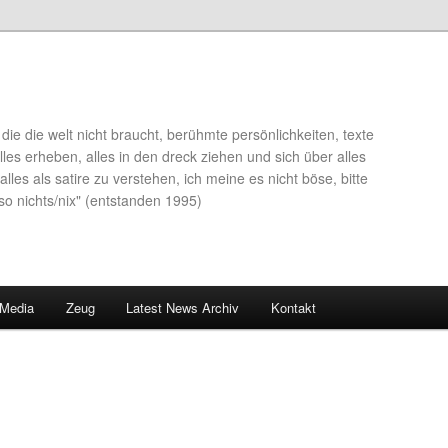
die die welt nicht braucht, berühmte persönlichkeiten, texte
lles erheben, alles in den dreck ziehen und sich über alles
alles als satire zu verstehen, ich meine es nicht böse, bitte
so nichts/nix" (entstanden 1995)
 Media
Zeug
Latest News Archiv
Kontakt