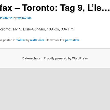
fax – Toronto: Tag 9, L’Is
012/07/11
by
waltavista
Toronto: Tag 9, L’Isle-Sur-Mer, 109 km, 334 Hm.
as posted in
Twitter
by
waltavista
. Bookmark the
permalink
.
Datenschutz
Proudly powered by WordPress