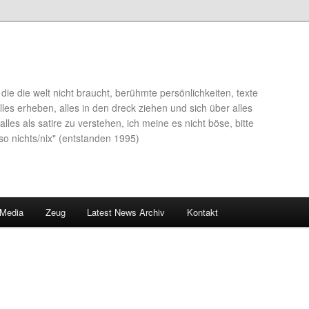
die die welt nicht braucht, berühmte persönlichkeiten, texte
lles erheben, alles in den dreck ziehen und sich über alles
alles als satire zu verstehen, ich meine es nicht böse, bitte
so nichts/nix" (entstanden 1995)
 Media
Zeug
Latest News Archiv
Kontakt