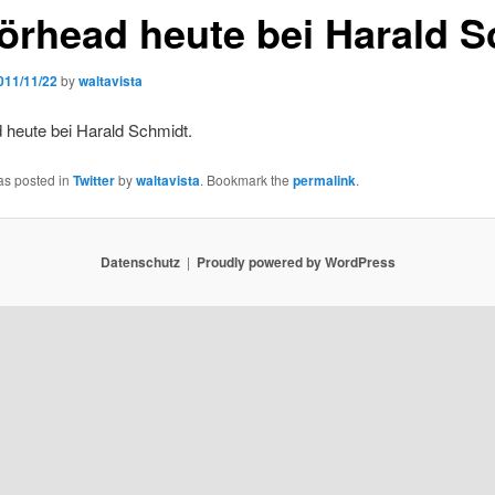
örhead heute bei Harald 
011/11/22
by
waltavista
 heute bei Harald Schmidt.
as posted in
Twitter
by
waltavista
. Bookmark the
permalink
.
Datenschutz
Proudly powered by WordPress