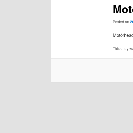
Mot
Posted on
2
Motörhead
This entry w