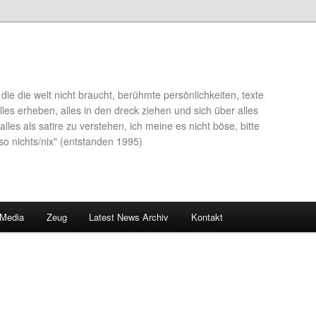
die die welt nicht braucht, berühmte persönlichkeiten, texte
lles erheben, alles in den dreck ziehen und sich über alles
alles als satire zu verstehen, ich meine es nicht böse, bitte
so nichts/nix" (entstanden 1995)
 Media
Zeug
Latest News Archiv
Kontakt