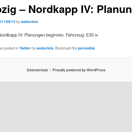
pzig – Nordkapp IV: Plan
011/08/13
by
waltavista
Nordkapp IV: Planungen beginnen. Fahrzeug: E30 ix
as posted in
Twitter
by
waltavista
. Bookmark the
permalink
.
Datenschutz
Proudly powered by WordPress