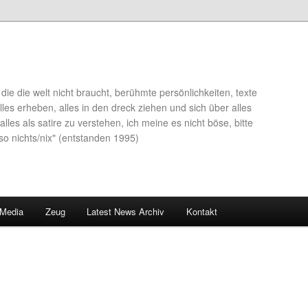
die die welt nicht braucht, berühmte persönlichkeiten, texte
lles erheben, alles in den dreck ziehen und sich über alles
alles als satire zu verstehen, ich meine es nicht böse, bitte
so nichts/nix" (entstanden 1995)
 Media
Zeug
Latest News Archiv
Kontakt