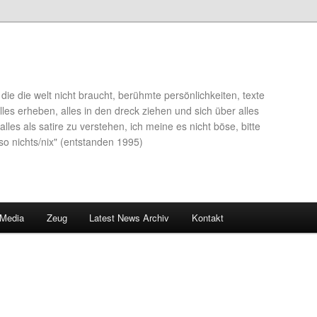
die die welt nicht braucht, berühmte persönlichkeiten, texte
lles erheben, alles in den dreck ziehen und sich über alles
alles als satire zu verstehen, ich meine es nicht böse, bitte
so nichts/nix" (entstanden 1995)
 Media
Zeug
Latest News Archiv
Kontakt