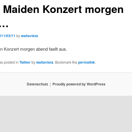
n Maiden Konzert morgen
e…
011/03/11
by
waltavista
n Konzert morgen abend faellt aus.
as posted in
Twitter
by
waltavista
. Bookmark the
permalink
.
Datenschutz
Proudly powered by WordPress