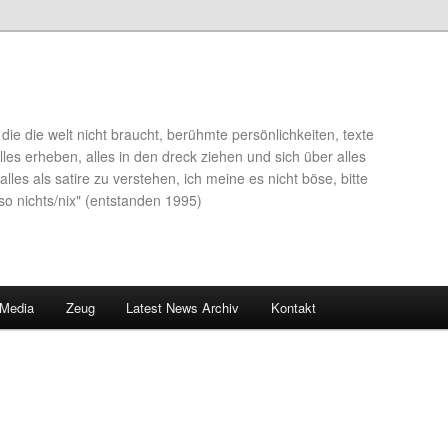
die die welt nicht braucht, berühmte persönlichkeiten, texte
lles erheben, alles in den dreck ziehen und sich über alles
alles als satire zu verstehen, ich meine es nicht böse, bitte
so nichts/nix" (entstanden 1995)
 Media
Zeug
Latest News Archiv
Kontakt