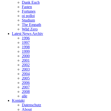
Dank Euch
Fasten
Fortunes
oi polloi
Studium
The Empath
Wild Zero
Latest News Archiv
1996
1997
1998
1999
2000
2001
2002
2003
2004
2005
2006
2007
2008
alle
Kontakt
Datenschutz
About