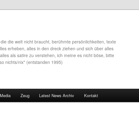
die die welt nicht braucht, berühmte persönlichkeiten, texte
lles erheben, alles in den dreck ziehen und sich über alles
alles als satire zu verstehen, ich meine es nicht böse, bitte
so nichts/nix" (entstanden 1995)
 Media
Zeug
Latest News Archiv
Kontakt