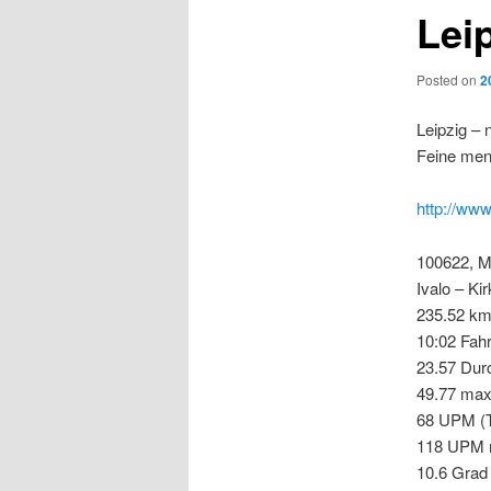
Lei
Posted on
2
Leipzig – 
Feine men
http://www
100622, M
Ivalo – Ki
235.52 k
10:02 Fahr
23.57 Dur
49.77 ma
68 UPM (Tr
118 UPM
10.6 Grad