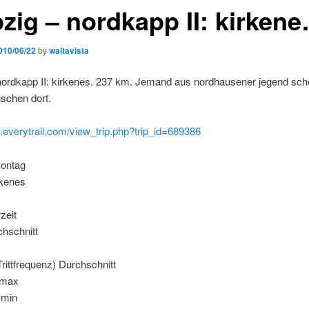
pzig – nordkapp II: kirken
010/06/22
by
waltavista
nordkapp II: kirkenes. 237 km. Jemand aus nordhausener jegend sche
schen dort.
.everytrail.com/view_trip.php?trip_id=689386
ontag
rkenes
m
zeit
chschnitt
x
ittfrequenz) Durchschnitt
 max
 min