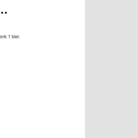
e…
nk 1 bier.