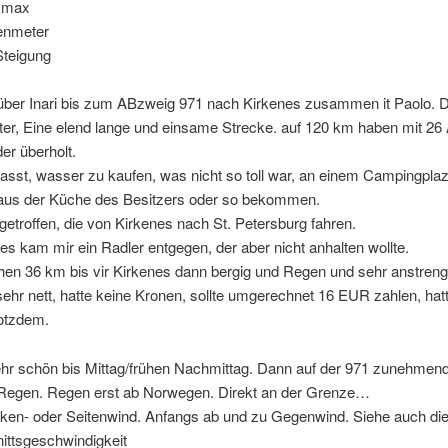
 max
enmeter
teigung
 über Inari bis zum ABzweig 971 nach Kirkenes zusammen it Paolo. 
iter, Eine elend lange und einsame Strecke. auf 120 km haben mit 26
er überholt.
asst, wasser zu kaufen, was nicht so toll war, an einem Campingplaz
aus der Küche des Besitzers oder so bekommen.
etroffen, die von Kirkenes nach St. Petersburg fahren.
es kam mir ein Radler entgegen, der aber nicht anhalten wollte.
chen 36 km bis vir Kirkenes dann bergig und Regen und sehr anstren
hr nett, hatte keine Kronen, sollte umgerechnet 16 EUR zahlen, hatt
rotzdem.
ehr schön bis Mittag/frühen Nachmittag. Dann auf der 971 zunehmen
 Regen. Regen erst ab Norwegen. Direkt an der Grenze…
ken- oder Seitenwind. Anfangs ab und zu Gegenwind. Siehe auch di
ittsgeschwindigkeit