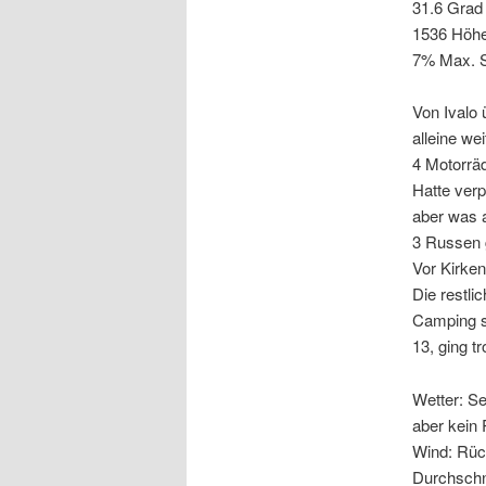
31.6 Grad
1536 Höh
7% Max. S
Von Ivalo
alleine we
4 Motorräd
Hatte verp
aber was 
3 Russen g
Vor Kirken
Die restli
Camping se
13, ging t
Wetter: S
aber kein
Wind: Rüc
Durchschn