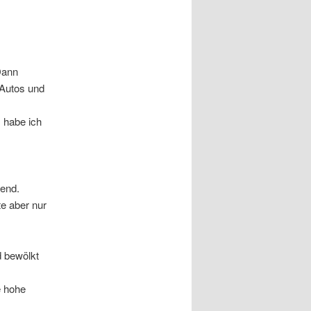
Dann
 Autos und
 habe ich
gend.
e aber nur
d bewölkt
e hohe