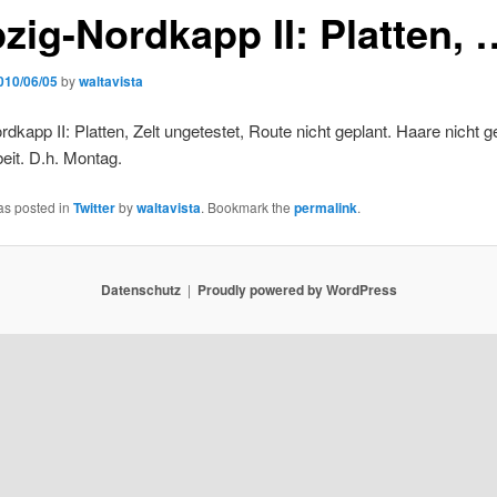
pzig-Nordkapp II: Platten, 
010/06/05
by
waltavista
rdkapp II: Platten, Zelt ungetestet, Route nicht geplant. Haare nicht g
eit. D.h. Montag.
as posted in
Twitter
by
waltavista
. Bookmark the
permalink
.
Datenschutz
Proudly powered by WordPress