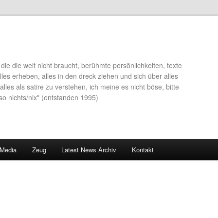
die die welt nicht braucht, berühmte persönlichkeiten, texte
lles erheben, alles in den dreck ziehen und sich über alles
alles als satire zu verstehen, ich meine es nicht böse, bitte
so nichts/nix" (entstanden 1995)
 Media
Zeug
Latest News Archiv
Kontakt