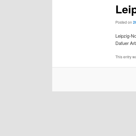
Lei
Posted on
2
Leipzig-No
Dafuer Arb
This entry w