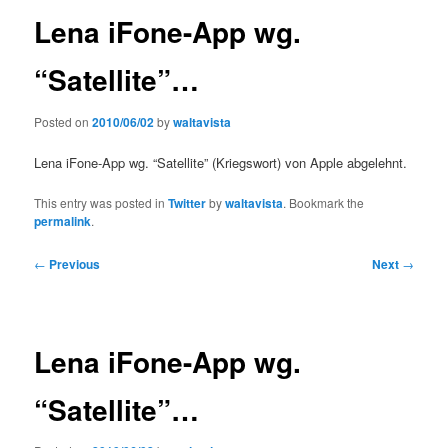
Lena iFone-App wg.
“Satellite”…
Posted on
2010/06/02
by
waltavista
Lena iFone-App wg. “Satellite” (Kriegswort) von Apple abgelehnt.
This entry was posted in
Twitter
by
waltavista
. Bookmark the
permalink
.
Post
←
Previous
Next
→
navigation
Lena iFone-App wg.
“Satellite”…