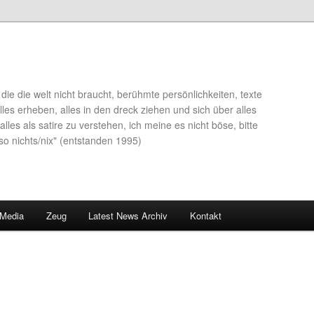
die die welt nicht braucht, berühmte persönlichkeiten, texte
lles erheben, alles in den dreck ziehen und sich über alles
alles als satire zu verstehen, ich meine es nicht böse, bitte
so nichts/nix" (entstanden 1995)
 Media
Zeug
Latest News Archiv
Kontakt