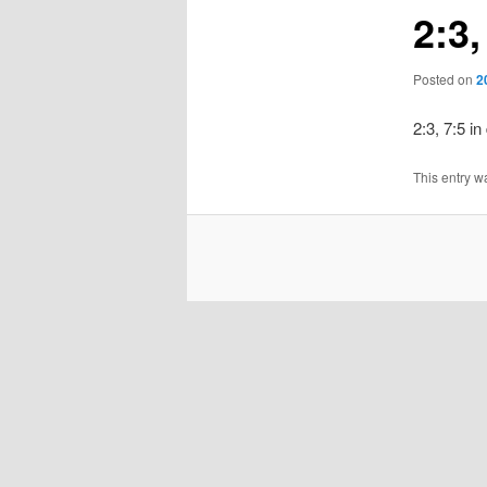
2:3
Posted on
2
2:3, 7:5 in
This entry w