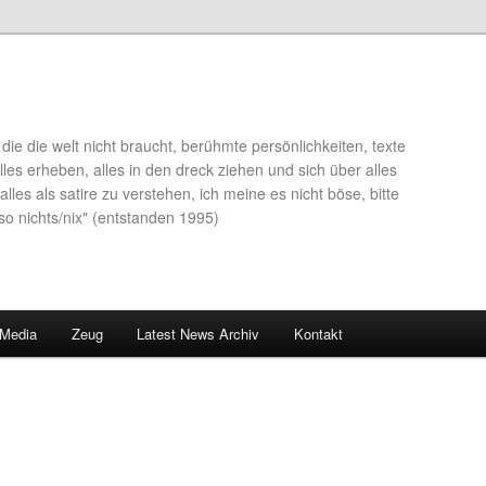
die die welt nicht braucht, berühmte persönlichkeiten, texte
lles erheben, alles in den dreck ziehen und sich über alles
alles als satire zu verstehen, ich meine es nicht böse, bitte
so nichts/nix" (entstanden 1995)
 Media
Zeug
Latest News Archiv
Kontakt