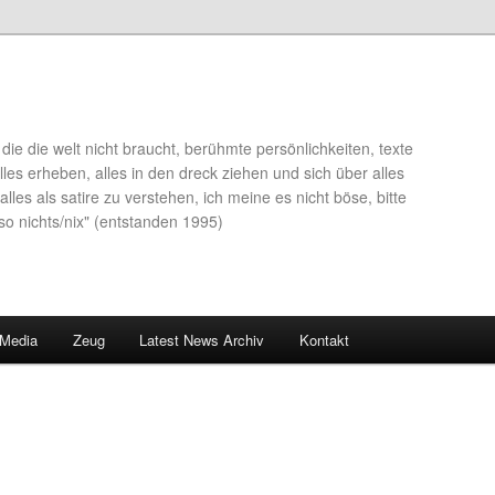
die die welt nicht braucht, berühmte persönlichkeiten, texte
lles erheben, alles in den dreck ziehen und sich über alles
alles als satire zu verstehen, ich meine es nicht böse, bitte
so nichts/nix" (entstanden 1995)
 Media
Zeug
Latest News Archiv
Kontakt