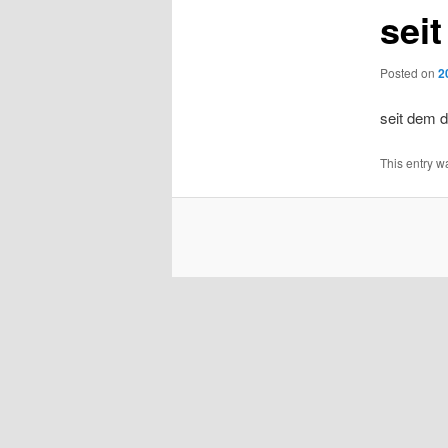
sei
Posted on
2
seit dem d
This entry w