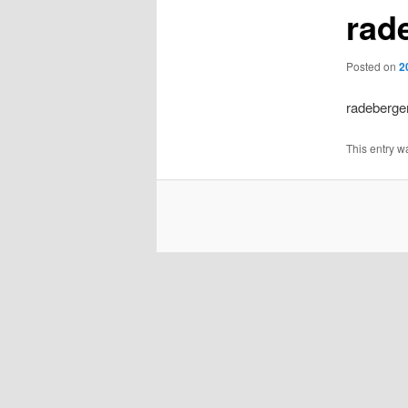
rad
Posted on
2
radeberger
This entry w