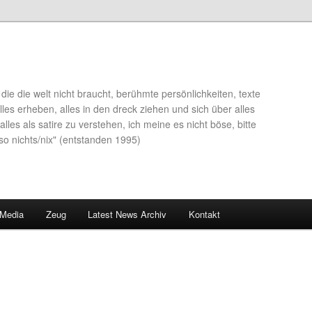
die die welt nicht braucht, berühmte persönlichkeiten, texte
lles erheben, alles in den dreck ziehen und sich über alles
alles als satire zu verstehen, ich meine es nicht böse, bitte
so nichts/nix" (entstanden 1995)
 Media
Zeug
Latest News Archiv
Kontakt