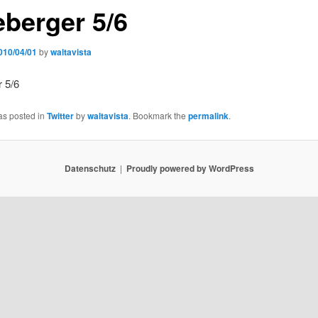
eberger 5/6
010/04/01
by
waltavista
 5/6
as posted in
Twitter
by
waltavista
. Bookmark the
permalink
.
Datenschutz
Proudly powered by WordPress