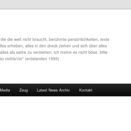
die die welt nicht braucht, berühmte persönlichkeiten, texte
lles erheben, alles in den dreck ziehen und sich über alles
alles als satire zu verstehen, ich meine es nicht böse, bitte
so nichts/nix" (entstanden 1995)
 Media
Zeug
Latest News Archiv
Kontakt