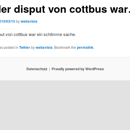
 der disput von cottbus wa
010/03/15
by
waltavista
sput von cottbus war ein schlimme sache.
as posted in
Twitter
by
waltavista
. Bookmark the
permalink
.
Datenschutz
Proudly powered by WordPress