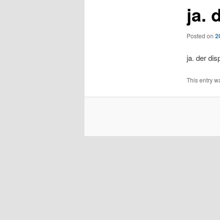
ja.
Posted on
2
ja. der di
This entry w