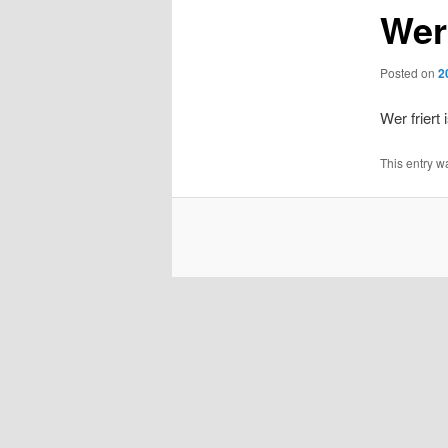
Wer 
Posted on
2
Wer friert
This entry w