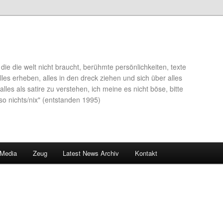
die die welt nicht braucht, berühmte persönlichkeiten, texte
lles erheben, alles in den dreck ziehen und sich über alles
alles als satire zu verstehen, ich meine es nicht böse, bitte
so nichts/nix" (entstanden 1995)
 Media
Zeug
Latest News Archiv
Kontakt