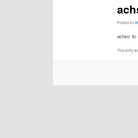
achs
Posted on
2
achso: itc
This entry w