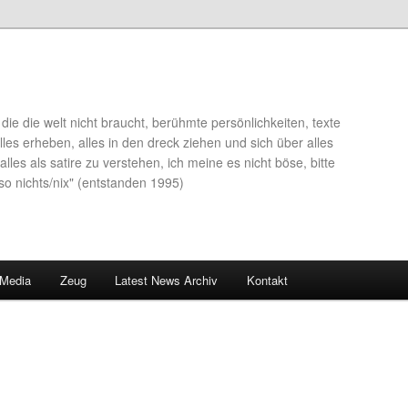
die die welt nicht braucht, berühmte persönlichkeiten, texte
lles erheben, alles in den dreck ziehen und sich über alles
alles als satire zu verstehen, ich meine es nicht böse, bitte
so nichts/nix" (entstanden 1995)
 Media
Zeug
Latest News Archiv
Kontakt