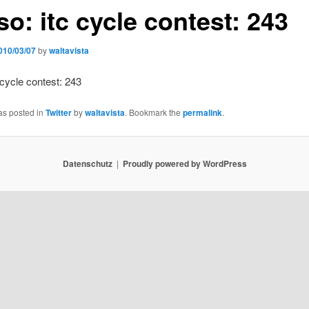
o: itc cycle contest: 243
010/03/07
by
waltavista
 cycle contest: 243
as posted in
Twitter
by
waltavista
. Bookmark the
permalink
.
Datenschutz
Proudly powered by WordPress