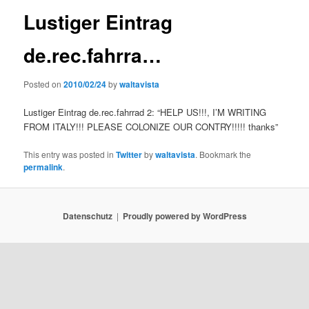
Lustiger Eintrag
de.rec.fahrra…
Posted on
2010/02/24
by
waltavista
Lustiger Eintrag de.rec.fahrrad 2: “HELP US!!!, I’M WRITING
FROM ITALY!!! PLEASE COLONIZE OUR CONTRY!!!!! thanks”
This entry was posted in
Twitter
by
waltavista
. Bookmark the
permalink
.
Datenschutz
Proudly powered by WordPress