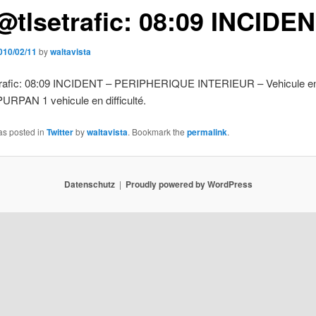
@tlsetrafic: 08:09 INCIDE
010/02/11
by
waltavista
rafic: 08:09 INCIDENT – PERIPHERIQUE INTERIEUR – Vehicule e
PURPAN 1 vehicule en difficulté.
as posted in
Twitter
by
waltavista
. Bookmark the
permalink
.
Datenschutz
Proudly powered by WordPress