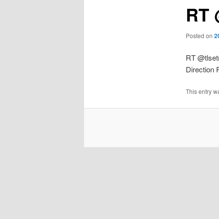
RT 
Posted on
2
RT @tlset
Direction 
This entry w