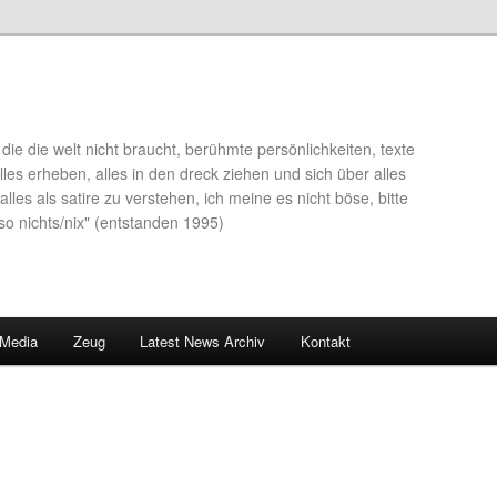
die die welt nicht braucht, berühmte persönlichkeiten, texte
lles erheben, alles in den dreck ziehen und sich über alles
alles als satire zu verstehen, ich meine es nicht böse, bitte
so nichts/nix" (entstanden 1995)
 Media
Zeug
Latest News Archiv
Kontakt