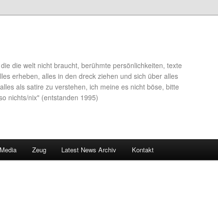
die die welt nicht braucht, berühmte persönlichkeiten, texte
lles erheben, alles in den dreck ziehen und sich über alles
alles als satire zu verstehen, ich meine es nicht böse, bitte
so nichts/nix" (entstanden 1995)
 Media
Zeug
Latest News Archiv
Kontakt