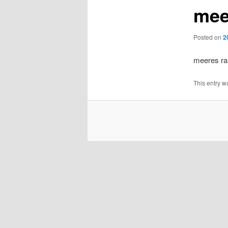
mee
Posted on
2
meeres r
This entry w