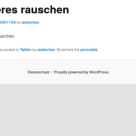
res rauschen
009/11/29
by
waltavista
auschen
as posted in
Twitter
by
waltavista
. Bookmark the
permalink
.
Datenschutz
Proudly powered by WordPress