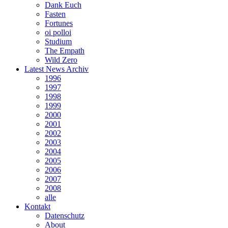
Dank Euch
Fasten
Fortunes
oi polloi
Studium
The Empath
Wild Zero
Latest News Archiv
1996
1997
1998
1999
2000
2001
2002
2003
2004
2005
2006
2007
2008
alle
Kontakt
Datenschutz
About