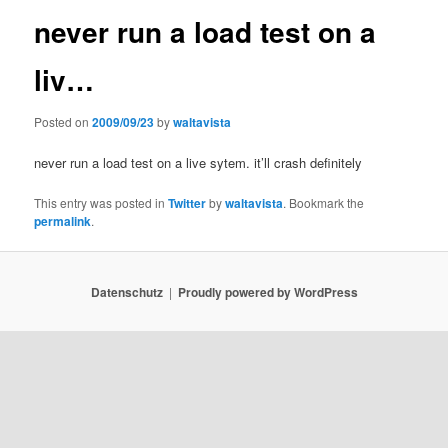
never run a load test on a
liv…
Posted on
2009/09/23
by
waltavista
never run a load test on a live sytem. it’ll crash definitely
This entry was posted in
Twitter
by
waltavista
. Bookmark the
permalink
.
Datenschutz
Proudly powered by WordPress