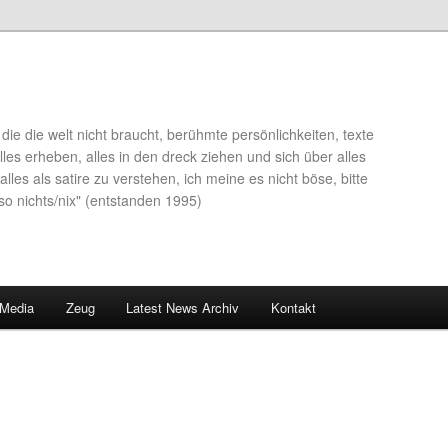
die die welt nicht braucht, berühmte persönlichkeiten, texte
lles erheben, alles in den dreck ziehen und sich über alles
alles als satire zu verstehen, ich meine es nicht böse, bitte
so nichts/nix" (entstanden 1995)
 Media
Zeug
Latest News Archiv
Kontakt