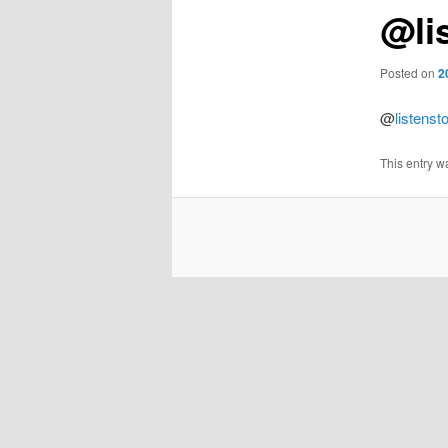
@li
Posted on
2
@
listenst
This entry w