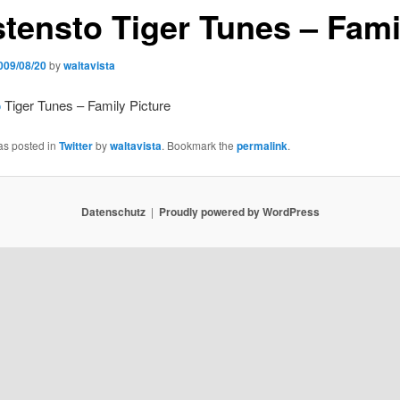
stensto Tiger Tunes – Fam
009/08/20
by
waltavista
o
Tiger Tunes – Family Picture
as posted in
Twitter
by
waltavista
. Bookmark the
permalink
.
Datenschutz
Proudly powered by WordPress