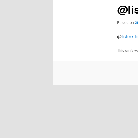
@li
Posted on
2
@
listenst
This entry w