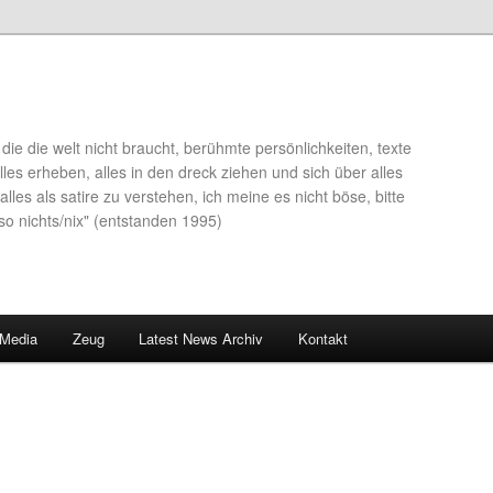
die die welt nicht braucht, berühmte persönlichkeiten, texte
lles erheben, alles in den dreck ziehen und sich über alles
alles als satire zu verstehen, ich meine es nicht böse, bitte
so nichts/nix" (entstanden 1995)
 Media
Zeug
Latest News Archiv
Kontakt