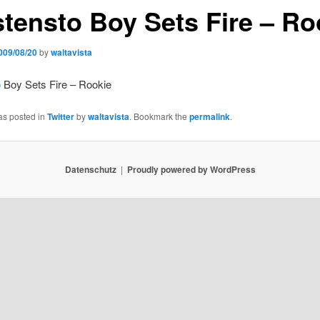
stensto Boy Sets Fire – R
009/08/20
by
waltavista
o
Boy Sets Fire – Rookie
as posted in
Twitter
by
waltavista
. Bookmark the
permalink
.
Datenschutz
Proudly powered by WordPress