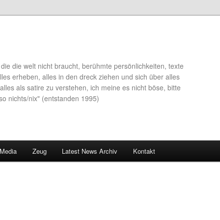
die die welt nicht braucht, berühmte persönlichkeiten, texte
lles erheben, alles in den dreck ziehen und sich über alles
alles als satire zu verstehen, ich meine es nicht böse, bitte
so nichts/nix" (entstanden 1995)
 Media
Zeug
Latest News Archiv
Kontakt