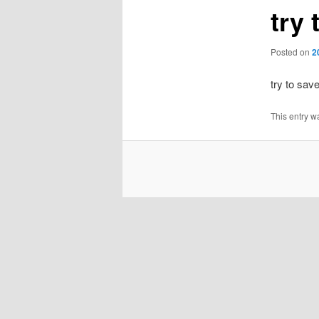
try
Posted on
2
try to sav
This entry w