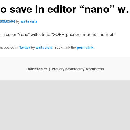
 to save in editor “nano” 
009/05/04
by
waltavista
e in editor “nano” with ctrl-s: “XOFF ignoriert, murmel murmel”
as posted in
Twitter
by
waltavista
. Bookmark the
permalink
.
Datenschutz
Proudly powered by WordPress