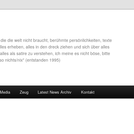
die die welt nicht braucht, berühmte persönlichkeiten, texte
lles erheben, alles in den dreck ziehen und sich über alles
alles als satire zu verstehen, ich meine es nicht böse, bitte
so nichts/nix" (entstanden 1995)
 Media
Zeug
Latest News Archiv
Kontakt