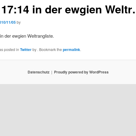
, 17:14 in der ewgien Welt
010/11/05
by
 in der ewgien Weltrangliste.
as posted in
Twitter
by
. Bookmark the
permalink
.
Datenschutz
Proudly powered by WordPress