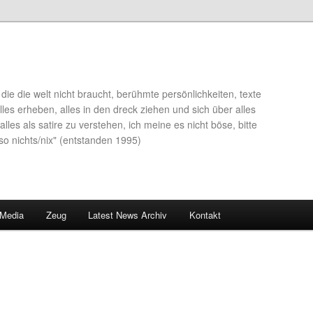
die die welt nicht braucht, berühmte persönlichkeiten, texte
lles erheben, alles in den dreck ziehen und sich über alles
alles als satire zu verstehen, ich meine es nicht böse, bitte
so nichts/nix" (entstanden 1995)
 Media
Zeug
Latest News Archiv
Kontakt