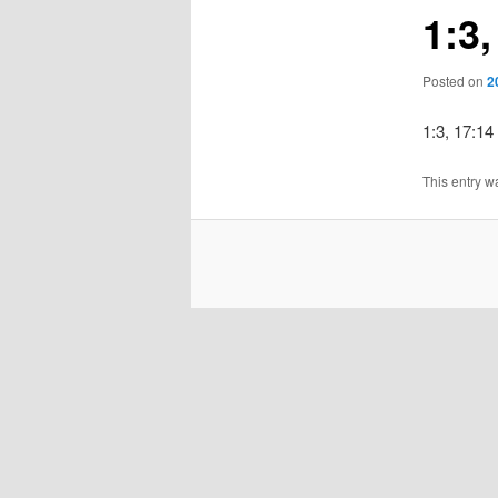
1:3
Posted on
2
1:3, 17:14
This entry w